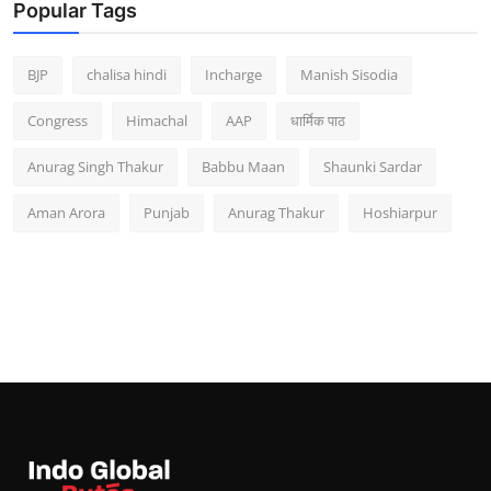
Popular Tags
BJP
chalisa hindi
Incharge
Manish Sisodia
Congress
Himachal
AAP
धार्मिक पाठ
Anurag Singh Thakur
Babbu Maan
Shaunki Sardar
Aman Arora
Punjab
Anurag Thakur
Hoshiarpur